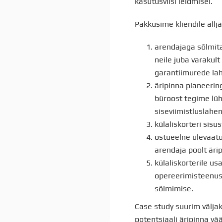
kasutusviisi leidmisel.
Pakkusime kliendile all
arendajaga sõlmita
neile juba varakul
garantiimurede lah
äripinna planeerin
büroost tegime lüh
siseviimistluslahe
külaliskorteri sis
ostueelne ülevaatu
arendaja poolt är
külaliskorterile us
opereerimisteenust
sõlmimise.
Case study suurim välj
potentsiaali äripinna v