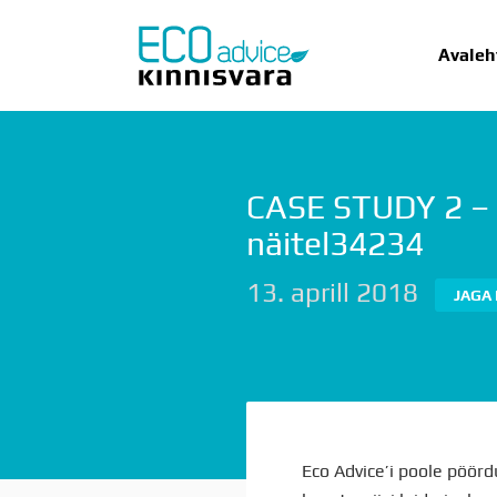
Avaleh
CASE STUDY 2 – t
AVALEHT
UU
näitel34234
13. aprill 2018
JAGA
Eco Advice’i poole pöörd