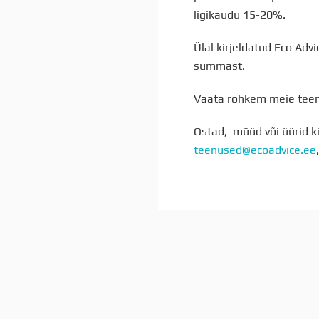
ligikaudu 15-20%.
Ülal kirjeldatud Eco Ad
summast.
Vaata rohkem meie tee
Ostad, müüd või üürid ki
teenused@ecoadvice.ee