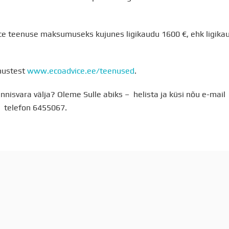
vice teenuse maksumuseks kujunes ligikaudu 1600 €, ehk ligik
nustest
www.ecoadvice.ee/teenused
.
nnisvara välja? Oleme Sulle abiks – helista ja küsi nõu e-mail
, telefon 6455067.