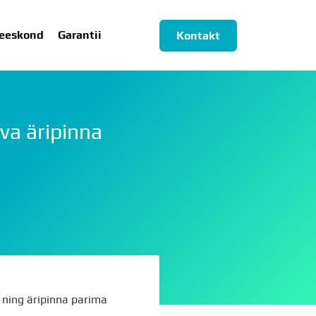
eeskond
Garantii
Kontakt
va äripinna
ESKOND
GARANTII
 ning äripinna parima