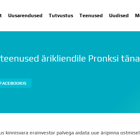
t
Uusarendused
Tutvustus
Teenused
Uudised
M
eenused ärikliendile Pronksi täna
SARENDUSED
TUTVUSTUS
TEENUSED
UUDISED
ME
 FACEBOOKIS
us kinnisvara erainvestor palvega aidata uue äripinna ostmisel