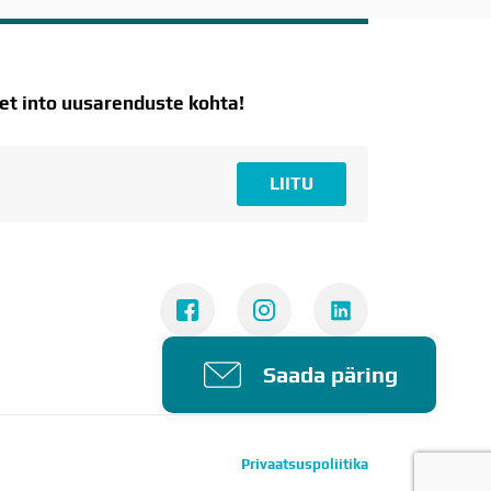
t into uusarenduste kohta!
LIITU
Saada päring
Privaatsuspoliitika