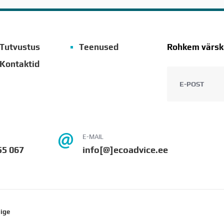
Tutvustus
Teenused
Rohkem värske
Kontaktid
E-MAIL
55 067
info[@]ecoadvice.ee
iige