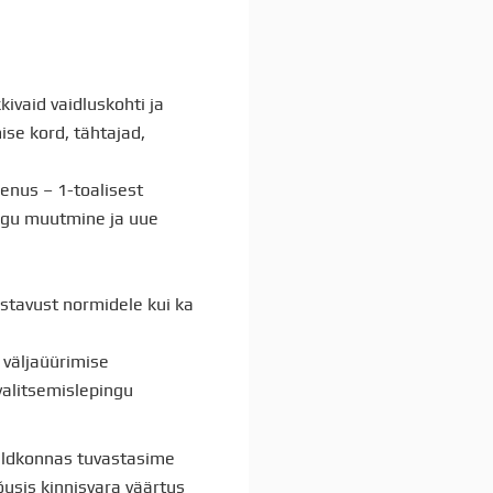
ivaid vaidluskohti ja
se kord, tähtajad,
enus – 1-toalisest
ingu muutmine ja uue
astavust normidele kui ka
t väljaüürimise
valitsemislepingu
aldkonnas tuvastasime
usis kinnisvara väärtus