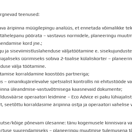
järgnevad teenused:
va äripinna müügilepingu analüüs, et ennetada võimalikke tekk
t tähelepanu pöörata – vastavus normidele, planeeringu muutmi
endamise kord jne.;
gu ja siseviimistluslahenduse väljatöötamine e. sisekujunduste
iajaliseks üürimiseks sobiva 2-toalise külaliskorter – planeer
nduse välja töötamine.
ustamise korraldamine koostöös partneriga;
s – omanikujärelevalve spetsialist kontrollis nii ehitustööde v
ipinna üleandmise-vastuvõtmisega kaasnevaid dokumente;
aldusväärse operaatori leidmine – Eco Advice ei paku lühiajalis
, seetõttu korraldasime äripinna ostja ja operaatori vahelise 
akutse/kõige põnevam ülesanne: tänu kogemusele kinnisvara v
äärtuse suurendamiseks – planeeringu muutmise tulemusena tõ