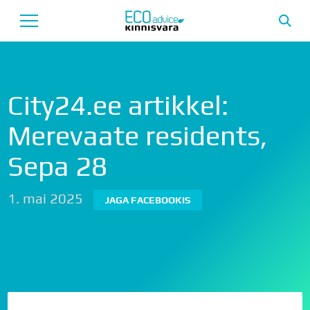
Avaleht
City24.ee artikkel:
Uusarendused
Merevaate residents,
Tutvustus
Sepa 28
Teenused
1. mai 2025
Uudised
JAGA FACEBOOKIS
Meeskond
Garantii