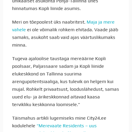
unikaalset asukohta Põhja-Tallinna ühes
hinnatumas Kopli liinide asumis.
Meri on tõepoolest üks naabritest.
Maja ja mere
vahele
ei ole võimalik rohkem ehitada. Vaade jääb
samaks, asukoht saab vaid ajas väärtuslikumaks
minna.
Tugeva ajaloolise taustaga mereäärne Kopli
poolsaar, Paljassaare sadam ja Kopli liinide
elukeskkond on Tallinna suurima
arengupotentsiaaliga, kus tulevik on helgem kui
mujal. Rohkelt privaatsust, looduslähedust, samas
uued elu- ja ärikeskkonnad aitavad kaasa
tervikliku keskkonna loomisele.”
Täismahus artikli lugemiseks mine City24.ee
kodulehele
“Merevaate Residents – uus