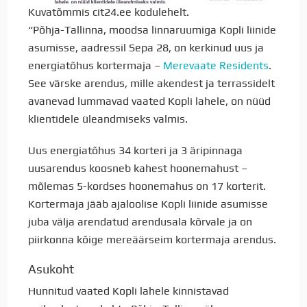
Kuvatõmmis cit24.ee kodulehelt.
“Põhja-Tallinna, moodsa linnaruumiga Kopli liinide
asumisse, aadressil Sepa 28, on kerkinud uus ja
energiatõhus kortermaja –
Merevaate Residents
.
See värske arendus, mille akendest ja terrassidelt
avanevad lummavad vaated Kopli lahele, on nüüd
klientidele üleandmiseks valmis.
Uus energiatõhus 34 korteri ja 3 äripinnaga
uusarendus koosneb kahest hoonemahust –
mõlemas 5-kordses hoonemahus on 17 korterit.
Kortermaja jääb ajaloolise Kopli liinide asumisse
juba välja arendatud arendusala kõrvale ja on
piirkonna kõige mereäärseim kortermaja arendus.
Asukoht
Hunnitud vaated Kopli lahele kinnistavad