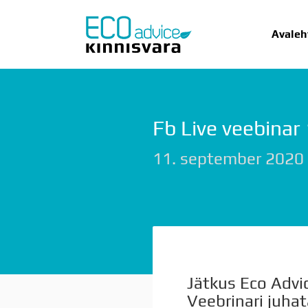
Avaleh
Fb Live veebinar
AVALEHT
UU
11. september 2020
Jätkus Eco Advic
Veebrinari juhat