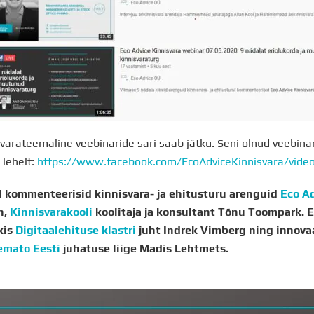
varateemaline veebinaride sari saab jätku. Seni olnud veebina
 lehelt:
https://www.facebook.com/EcoAdviceKinnisvara/video
ril kommenteerisid kinnisvara- ja ehitusturu arenguid
Eco Ad
n,
Kinnisvarakooli
koolitaja ja konsultant Tõnu Toompark. 
kis
Digitaalehituse klastri
juht Indrek Vimberg ning innovaa
emato Eesti
juhatuse liige Madis Lehtmets.