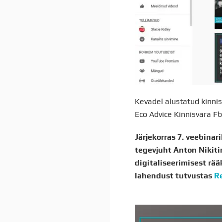
Kevadel alustatud kinnis
Eco Advice Kinnisvara Fb
Järjekorras 7. veebina
tegevjuht Anton Nikiti
digitaliseerimisest rää
lahendust tutvustas
R