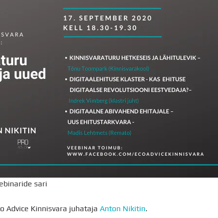
ebinaride sari
o Advice Kinnisvara juhataja
Anton Nikitin
.