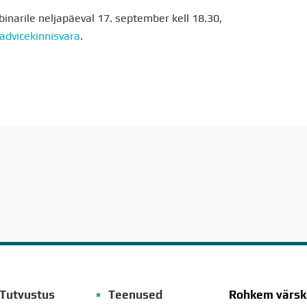
inarile neljapäeval 17. september kell 18.30,
dvicekinnisvara
.
Tutvustus
Teenused
Rohkem värske