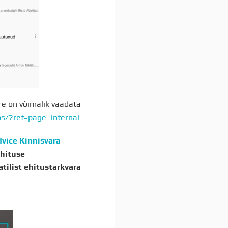
re on võimalik vaadata
s/?ref=page_internal
vice Kinnisvara
Ehituse
tilist ehitustarkvara