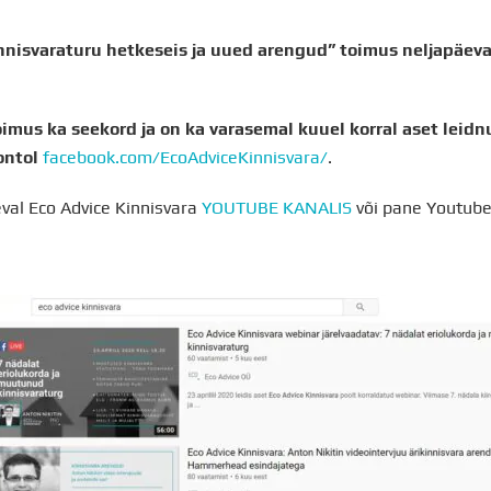
nisvaraturu hetkeseis ja uued arengud” toimus neljapäeval
imus ka seekord ja on ka varasemal kuuel korral aset leidn
ontol
facebook.com/EcoAdviceKinnisvara/
.
eval Eco Advice Kinnisvara
YOUTUBE KANALIS
või pane Youtube