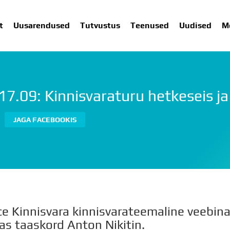
t
Uusarendused
Tutvustus
Teenused
Uudised
M
 17.09: Kinnisvaraturu hetkeseis j
SARENDUSED
TUTVUSTUS
TEENUSED
UUDISED
ME
JAGA FACEBOOKIS
e Kinnisvara kinnisvarateemaline veebinar
as taaskord Anton Nikitin.