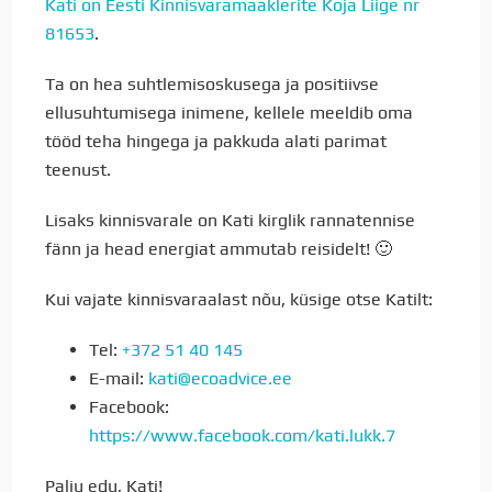
Kati on Eesti Kinnisvaramaaklerite Koja Liige nr
81653
.
Ta on hea suhtlemisoskusega ja positiivse
ellusuhtumisega inimene, kellele meeldib oma
tööd teha hingega ja pakkuda alati parimat
teenust.
Lisaks kinnisvarale on Kati kirglik rannatennise
fänn ja head energiat ammutab reisidelt! 🙂
Kui vajate kinnisvaraalast nõu, küsige otse Katilt:
Tel:
+372 51 40 145
E-mail:
kati@ecoadvice.ee
Facebook:
https://www.facebook.com/kati.lukk.7
Palju edu, Kati!