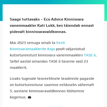
Saage tuttavaks – Eco Advice Kinnisvara
vanemmaakler Kati Lukk, kes täiendab ennast
pidevalt kinnisvaravaldkonnas.
Mai 2023 seisuga omab ta
Eesti
Kinnisvaramaaklerite Koja
poolt väljastatud
kutsetunnistust kinnisvara vanemmaakleri
TASE 6
.
Sellel aastal omandas TASE 6 taseme vaid 23
maaklerit.
Lisaks tugevale teoreetilisele teadmiste pagasile
on kutsetunnistuse saamise eelduseks vähemalt
5. aastane kinnisvaravaldkonnas töötamise
kogemus. 💼