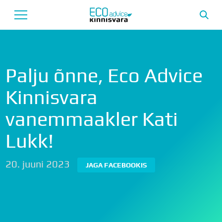
Avaleht
Palju õnne, Eco Advice
Uusarendused
Kinnisvara
Tutvustus
vanemmaakler Kati
Teenused
Lukk!
Uudised
Meeskond
20. juuni 2023
JAGA FACEBOOKIS
Garantii