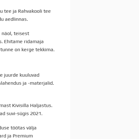
u tee ja Rahvakooli tee
du aedlinnas.
näol, teisest
s. Ehitame ridamaja
 tunne on kerge tekkima.
e juurde kuuluvad
slahendus ja -materjalid.
ast Kivisilla Haljastus.
ad suvi-sügis 2021.
use töötas välja
dard ja Premium