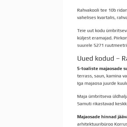
Rahvakooli tee 10b rida
vahelises kvartalis, rah
Teie uut kodu ümbritseva
küljest eramajad. Piirk
suurele 5271 ruutmeetri
Uued kodud – R
5-toaliste majaosade s
terrass, saun, kamina va
Iga majaosa juurde kuul
Maja ümbritseva üldhalja
Samuti rikastavad keskko
Majaosade hinnad jääv
arhitektuuribüroo Korru