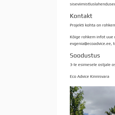
siseviimistluslahendused
Kontakt
Projekti kohta on rohke
Kõige rohkem infot uue 
evgenia@ecoadvice.ee, t
Soodustus
3-le esimesele ostjale o
Eco Advice Kinnisvara