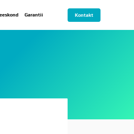
eeskond
Garantii
Kontakt
ESKOND
GARANTII