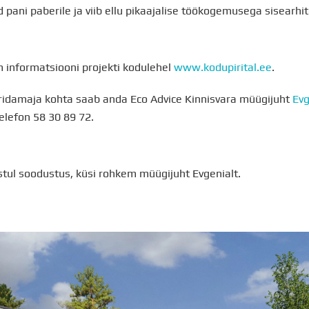
 pani paberile ja viib ellu pikaajalise töökogemusega sisearhit
m informatsiooni projekti kodulehel
www.kodupirital.ee
.
ridamaja kohta saab anda Eco Advice Kinnisvara müügijuht
Evg
elefon 58 30 89 72.
stul soodustus, küsi rohkem müügijuht Evgenialt.