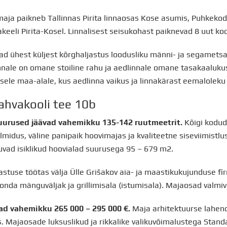
maja paikneb Tallinnas Pirita linnaosas Kose asumis, Puhkekod
vakeeli Pirita-Kosel. Linnalisest seisukohast paiknevad 8 uut ko
d ühest küljest kõrghaljastus loodusliku männi- ja segametsa 
onnale on omane stoiline rahu ja aedlinnale omane tasakaaluku
sele maa-alale, kus aedlinna vaikus ja linnakärast eemaloleku
ahvakooli tee 10b
uurused jäävad vahemikku 135-142 ruutmeetrit.
Kõigi kodud
lmidus, väline panipaik hoovimajas ja kvaliteetne siseviimistlu
uvad isiklikud hoovialad suurusega 95 – 679 m2.
stuse töötas välja Ülle Grišakov aia- ja maastikukujunduse firm
nda mänguväljak ja grillimisala (istumisala). Majaosad valmiv
ad vahemikku 265 000 – 295 000 €.
Maja arhitektuurse lahend
s. Majaosade luksuslikud ja rikkalike valikuvõimalustega Stan