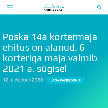
Avaleht
Poska 14a kortermaja
Uusarendused
ehitus on alanud. 6
Tutvustus
korteriga maja valmib
Teenused
2021 a. sügisel
Uudised
Meeskond
12. oktoober 2020
JAGA FACEBOOKIS
Garantii