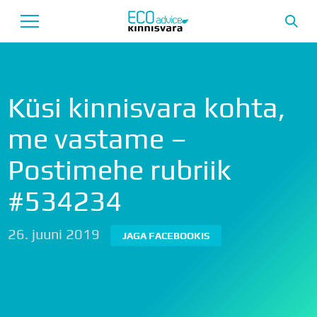
Avaleht
Küsi kinnisvara kohta,
Uusarendused
me vastame –
Tutvustus
Postimehe rubriik
Teenused
#534234
Uudised
Meeskond
26. juuni 2019
JAGA FACEBOOKIS
Garantii