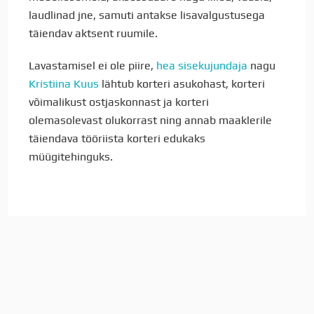
laudlinad jne, samuti antakse lisavalgustusega
täiendav aktsent ruumile.
Lavastamisel ei ole piire,
hea sisekujundaja
nagu
Kristiina Kuus
lähtub korteri asukohast, korteri
võimalikust ostjaskonnast ja korteri
olemasolevast olukorrast ning annab maaklerile
täiendava tööriista korteri edukaks
müügitehinguks.