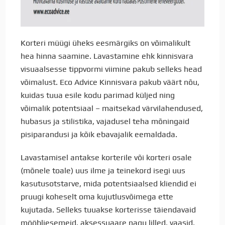
Korteri müügi üheks eesmärgiks on võimalikult
hea hinna saamine. Lavastamine ehk kinnisvara
visuaalsesse tippvormi viimine pakub selleks head
võimalust. Eco Advice Kinnisvara pakub väärt nõu,
kuidas tuua esile kodu parimad küljed ning
võimalik potentsiaal – maitsekad värvilahendused,
hubasus ja stilistika, vajadusel teha mõningaid
pisiparandusi ja kõik ebavajalik eemaldada.
Lavastamisel antakse korterile või korteri osale
(mõnele toale) uus ilme ja teinekord isegi uus
kasutusotstarve, mida potentsiaalsed kliendid ei
pruugi koheselt oma kujutlusvõimega ette
kujutada. Selleks tuuakse korterisse täiendavaid
mööbliesemeid, aksessuaare nagu lilled, vaasid,