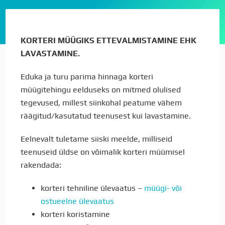
KORTERI MÜÜGIKS ETTEVALMISTAMINE EHK
LAVASTAMINE.
Eduka ja turu parima hinnaga korteri
müügitehingu eelduseks on mitmed olulised
tegevused, millest siinkohal peatume vähem
räägitud/kasutatud teenusest kui lavastamine.
Eelnevalt tuletame siiski meelde, milliseid
teenuseid üldse on võimalik korteri müümisel
rakendada:
korteri tehniline ülevaatus –
müügi- või
ostueelne ülevaatus
korteri koristamine