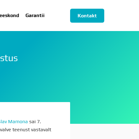
eeskond
Garantii
Kontakt
istus
ESKOND
GARANTII
slav Mamona
sai 7.
valve teenust vastavalt