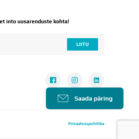
t into uusarenduste kohta!
LIITU
Saada päring
Privaatsuspoliitika