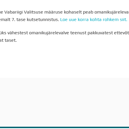
e Vabariigi Valitsuse määruse kohaselt peab omanikujäreleva
malt 7. tase kutsetunnistus.
Loe uue korra kohta rohkem siit.
üks vähestest omanikujärelevalve teenust pakkuvatest ettevõte
t taset.