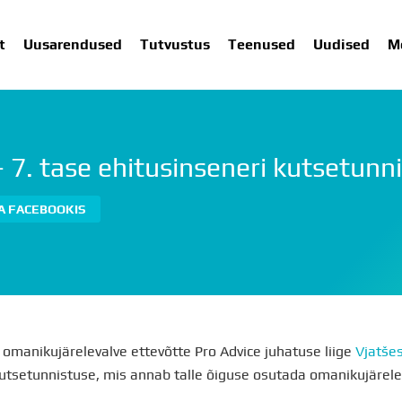
t
Uusarendused
Tutvustus
Teenused
Uudised
M
– 7. tase ehitusinseneri kutsetunn
SARENDUSED
TUTVUSTUS
TEENUSED
UUDISED
ME
A FACEBOOKIS
 omanikujärelevalve ettevõtte Pro Advice juhatuse liige
Vjatše
utsetunnistuse, mis annab talle õiguse osutada omanikujärele