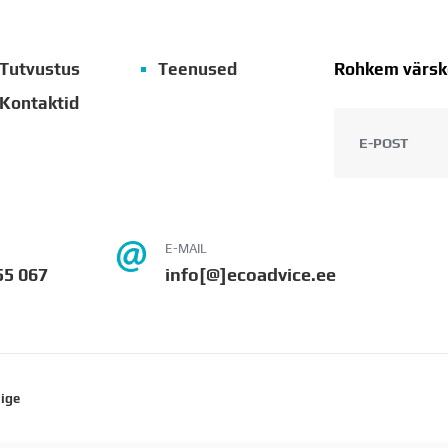
Tutvustus
Teenused
Rohkem värske
Kontaktid
E-MAIL
55 067
info[@]ecoadvice.ee
iige