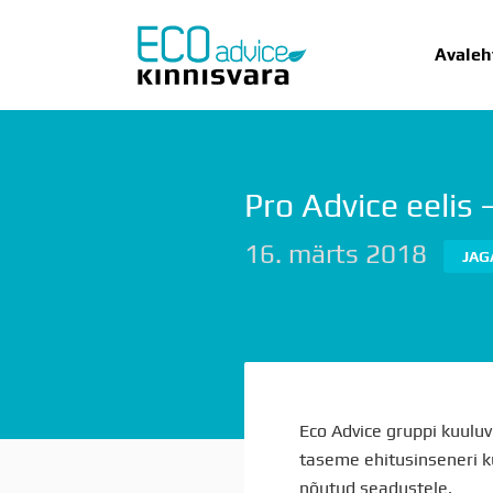
Avaleh
Pro Advice eelis 
AVALEHT
UU
16. märts 2018
JAG
Eco Advice gruppi kuuluv
taseme ehitusinseneri k
nõutud seadustele.