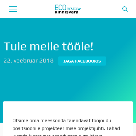
Avaleht
Tule meile tööle!
Uusarendused
22. veebruar 2018
JAGA FACEBOOKIS
Tutvustus
Teenused
Uudised
Meeskond
Garantii
Otsime oma meeskonda täiendavat tööjõudu
positsioonile projekteerimise projektijuhti. Tahad