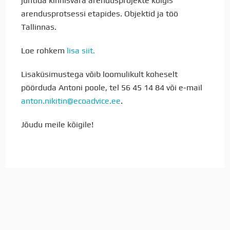
juhtida kinnisvara arendusprojekte kõigis
arendusprotsessi etapides. Objektid ja töö
Tallinnas.
Loe rohkem
lisa siit.
Lisaküsimustega võib loomulikult koheselt
pöörduda Antoni poole, tel 56 45 14 84 või e-mail
anton.nikitin@ecoadvice.ee
.
Jõudu meile kõigile!