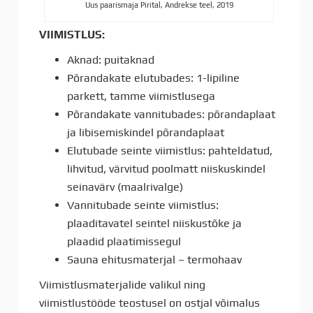
Uus paarismaja Pirital, Andrekse teel, 2019
VIIMISTLUS:
Aknad: puitaknad
Põrandakate elutubades: 1-lipiline
parkett, tamme viimistlusega
Põrandakate vannitubades: põrandaplaat
ja libisemiskindel põrandaplaat
Elutubade seinte viimistlus: pahteldatud,
lihvitud, värvitud poolmatt niiskuskindel
seinavärv (maalrivalge)
Vannitubade seinte viimistlus:
plaaditavatel seintel niiskustõke ja
plaadid plaatimissegul
Sauna ehitusmaterjal – termohaav
Viimistlusmaterjalide valikul ning
viimistlustööde teostusel on ostjal võimalus