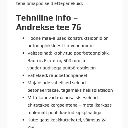
teha omapoolseid ettepanekuid.
Tehniline info –
Andrekse tee 76
Hoone maa-alused konstruktsioonid on
betoonplokkidest lintvundament
Välisseinad: krohvitud poorbetoonplokk,
Bauroc, Ecoterm, 500 mm ja
vooderlaudisega puitsõrestiksein
Vahelaed: raudbetoonpaneel
Majaosade vahelised seinad
betoneeritakse, tagamaks heliisolatsioon
Mittekandvad majaosa siseseinad
ehitatakse kergseintena – metallkarkass
mõlemalt poolt kaetud kipsplaadiga
Küte: gaasikeskküttekatel, võimsus 24
Kw