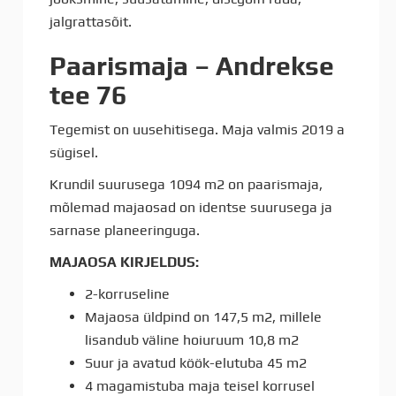
jalgrattasõit.
Paarismaja – Andrekse
tee 76
Tegemist on uusehitisega. Maja valmis 2019 a
sügisel.
Krundil suurusega 1094 m2 on paarismaja,
mõlemad majaosad on identse suurusega ja
sarnase planeeringuga.
MAJAOSA KIRJELDUS:
2-korruseline
Majaosa üldpind on 147,5 m2, millele
lisandub väline hoiuruum 10,8 m2
Suur ja avatud köök-elutuba 45 m2
4 magamistuba maja teisel korrusel