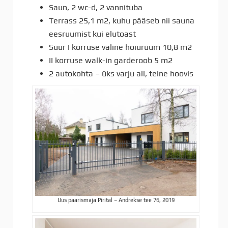
Saun, 2 wc-d, 2 vannituba
Terrass 25,1 m2, kuhu pääseb nii sauna
eesruumist kui elutoast
Suur I korruse väline hoiuruum 10,8 m2
II korruse walk-in garderoob 5 m2
2 autokohta – üks varju all, teine hoovis
Uus paarismaja Pirital – Andrekse tee 76, 2019