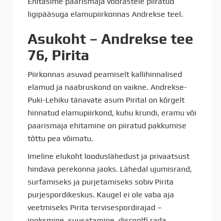
Ehitasime paarismaja võõrastele piiratud
ligipääsuga elamupiirkonnas Andrekse teel.
Asukoht – Andrekse tee
76, Pirita
Piirkonnas asuvad peamiselt kallihinnalised
elamud ja naabruskond on vaikne. Andrekse-
Puki-Lehiku tänavate asum Pirital on kõrgelt
hinnatud elamupiirkond, kuhu krundi, eramu või
paarismaja ehitamine on piiratud pakkumise
tõttu pea võimatu.
Imeline elukoht looduslähedust ja privaatsust
hindava perekonna jaoks. Lähedal ujumisrand,
surfamiseks ja purjetamiseks sobiv Pirita
purjespordikeskus. Kaugel ei ole vaba aja
veetmiseks Pirita tervisespordirajad –
jooksmine, suusatamine, discgolfi rada,