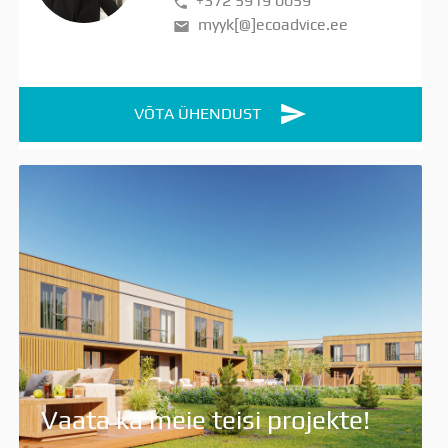
+372 5919 0059
myyk[@]ecoadvice.ee
VÕTA ÜHENDUST
Vaata ka meie teisi projekte!