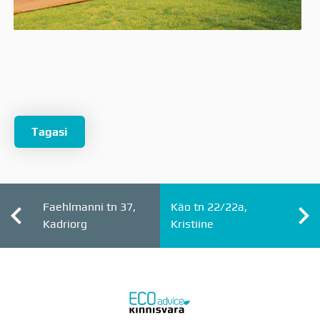
Tagasi
Faehlmanni tn 37,
Käo tn 22/22a,
Kadriorg
Kristiine