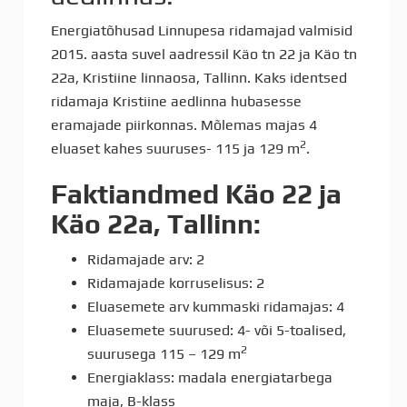
Energiatõhusad Linnupesa ridamajad valmisid
2015. aasta suvel aadressil Käo tn 22 ja Käo tn
22a, Kristiine linnaosa, Tallinn.
Kaks identsed
ridamaja Kristiine aedlinna hubasesse
eramajade piirkonnas. Mõlemas majas 4
2
eluaset kahes suuruses- 115 ja 129 m
.
Faktiandmed Käo 22 ja
Käo 22a, Tallinn:
Ridamajade arv: 2
Ridamajade korruselisus: 2
Eluasemete arv kummaski ridamajas: 4
Eluasemete suurused: 4- või 5-toalised,
2
suurusega 115 – 129 m
Energiaklass: madala energiatarbega
maja, B-klass