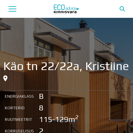
Avaleht
Uusarendused
Tutvustus
Käo tn 22/22a, Kristiine
Teenused
Uudised
B
ENERGIAKLASS
Meeskond
8
KORTERID
Garantii
2
115-129m
RUUTMEETRIT
2
KORRUSELISUS