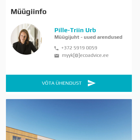
Müügiinfo
Pille-Triin Urb
Müügijuht - uued arendused
+372 5919 0059
myyk[@]ecoadvice.ee
VÕTA ÜHENDUST