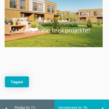
Vaata ka meie teisi projekte!
Tagasi
Poska tn 11,
Vesivärava tn 16,