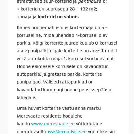
atraktiivsed suur-korterid ja
penthouse
`d;
+
korterid on suurusega 28 – 132 m2;
+ maja ja korterid on valmis
Kahes hoonemahus uus kortermaja on 5 -
korruseline, mida ühendab 1-korrusel olev
parkla. Kõigi korterite juurde kuulub 0-korrusel
asuv panipaik ja igale korterile on arvestatud 1
või 2 autokohta maja 1. korrusel või hoovialal.
Hoone esimesele korrusele on kavandatud
autoparkla, jalgrataste parkla, korterite
panipaigad. Välised rattaparklad on
kavandatud kummagi hoone peasissepääsu
lähedale.
Oma huvist korterite vastu anna märku
Merevaate residents kodulehe
kaudu
www.merevaade.ee
või kirjutage
operatiivselt
myyk@ecoadvice.ee
või tehke siit