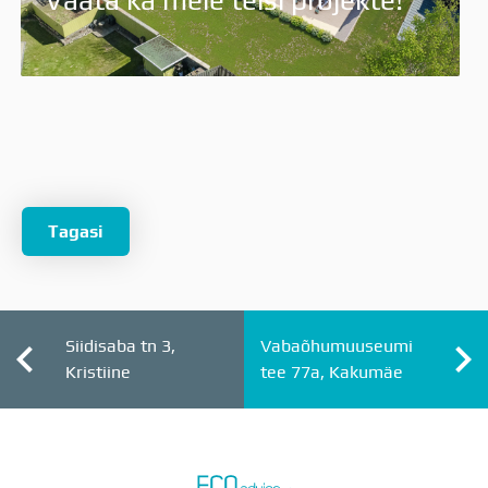
Vaata ka meie teisi projekte!
Tagasi
Siidisaba tn 3,
Vabaõhumuuseumi
Kristiine
tee 77a, Kakumäe