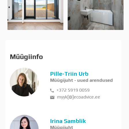
Müügiinfo
Pille-Triin Urb
Müügijuht - uued arendused
+372 5919 0059
myyk[@]ecoadvice.ee
Irina Samblik
Müügijuht