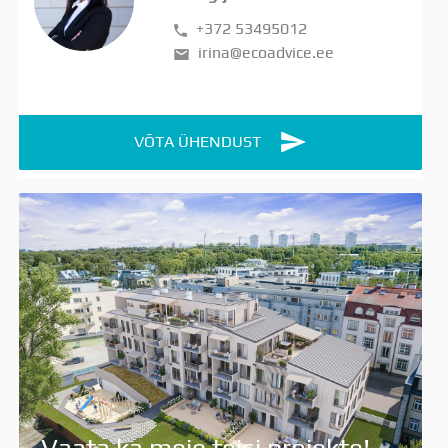
+372 53495012
irina@ecoadvice.ee
VÕTA ÜHENDUST