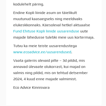
kodulehelt päring.
Endine Kopli liinide asum on täielikult
muutunud kaasaegseks ning meeldivaks
elukeskkonnaks. Käesoleval hetkel aktuaalse
Fund Ehituse Kopli liinide uusarenduse
uute
majade lähedusse tulebki meie uus kortermaja.
Tutvu ka meie teiste uusarendustega
www.ecoadvice.ee/uusarendused
.
Vaata galeriis olevaid pilte – 3d pildid, mis
annavad ülevaate olukorrast, kui majad on
valmis ning pildid, mis on tehtud detsember
2024, 4 kuud enne majade valmimist.
Eco Advice Kinnisvara