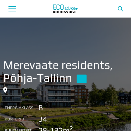
Avaleht
Uusarendused
Tutvustus
Merevaate residents,
Teenused
Põhja-Tallinn
Uudised
Meeskond
B
Garantii
ENERGIAKLASS
34
KORTERID
2
28-132m
RUUTMEETRIT