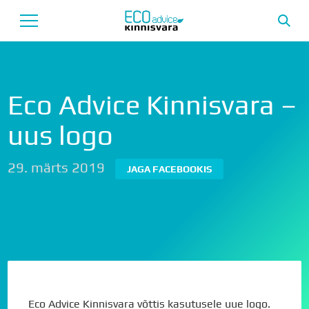
Avaleht
Eco Advice Kinnisvara –
Uusarendused
uus logo
Tutvustus
29. märts 2019
JAGA FACEBOOKIS
Teenused
Uudised
Meeskond
Garantii
Eco Advice Kinnisvara võttis kasutusele uue logo.