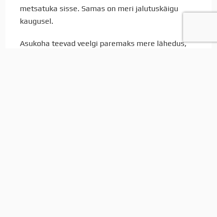
metsatuka sisse. Samas on meri jalutuskäigu
kaugusel.
Asukoha teevad veelgi paremaks mere lähedus,
Haven Kakumäe sadama lähedus, kõrgelt
hinnatud Rocca Al Mare kool. Piirkonda ümbritseb
tervisesportlaste lemmik Haabersti kergliiklustee.
Ja neid mugavusi on veel.
Transpordiühendus bussidega – lähim
bussipeatus jääb 300 m kaugusele, kus peatuvad
bussid nr 21, 21a, 21b, 41 ja 41b.
Vabaõhumuuseumi tee korterid
+ 3-korruseline kivimaja;
+ kokku majas 6 korterit;