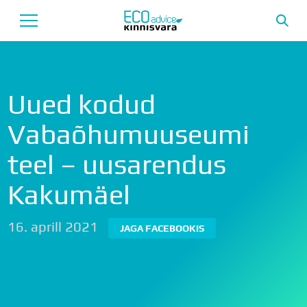
Avaleht
Uued kodud
Uusarendused
Vabaõhumuuseumi
Tutvustus
teel – uusarendus
Teenused
Kakumäel
Uudised
Meeskond
16. aprill 2021
JAGA FACEBOOKIS
Garantii