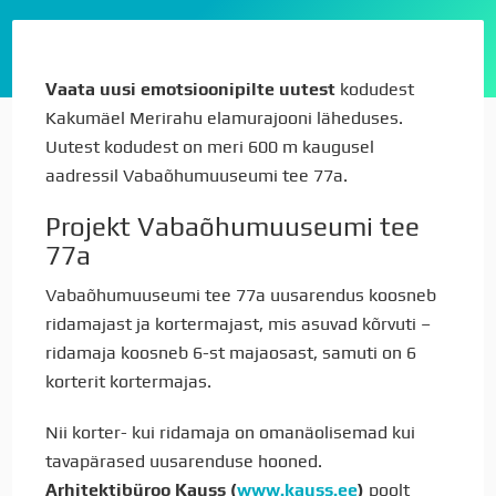
Vaata uusi emotsioonipilte uutest
kodudest
Kakumäel Merirahu elamurajooni läheduses.
Uutest kodudest on meri 600 m kaugusel
aadressil Vabaõhumuuseumi tee 77a.
Projekt Vabaõhumuuseumi tee
77a
Vabaõhumuuseumi tee 77a uusarendus koosneb
ridamajast ja kortermajast, mis asuvad kõrvuti –
ridamaja koosneb 6-st majaosast, samuti on 6
korterit kortermajas.
Nii korter- kui ridamaja on omanäolisemad kui
tavapärased uusarenduse hooned.
Arhitektibüroo Kauss (
www.kauss.ee
)
poolt