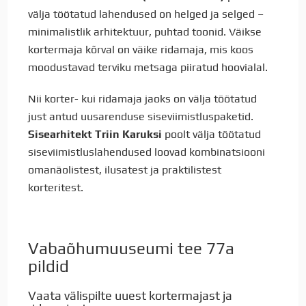
välja töötatud lahendused on helged ja selged –
minimalistlik arhitektuur, puhtad toonid. Väikse
kortermaja kõrval on väike ridamaja, mis koos
moodustavad terviku metsaga piiratud hoovialal.
Nii korter- kui ridamaja jaoks on välja töötatud
just antud uusarenduse siseviimistluspaketid.
Sisearhitekt Triin Karuksi
poolt välja töötatud
siseviimistluslahendused loovad kombinatsiooni
omanäolistest, ilusatest ja praktilistest
korteritest.
Vabaõhumuuseumi tee 77a
pildid
Vaata välispilte uuest kortermajast ja