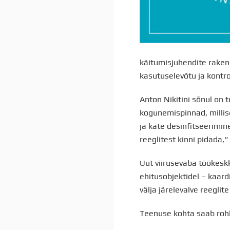
käitumisjuhendite rake
kasutuselevõtu ja kontro
Anton Nikitini sõnul on 
kogunemispinnad, millis
ja käte desinfitseerimin
reeglitest kinni pidada,“ 
Uut viirusevaba töökes
ehitusobjektidel – kaar
välja järelevalve reeglit
Teenuse kohta saab roh