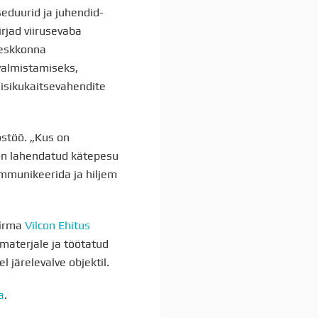
seduurid ja juhendid-
rjad viirusevaba
eskkonna
valmistamiseks,
isikukaitsevahendite
ostöö. „Kus on
on lahendatud kätepesu
kommunikeerida ja hiljem
firma
Vilcon Ehitus
materjale ja töötatud
 järelevalve objektil.
a
.