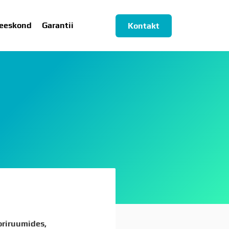
eeskond
Garantii
Kontakt
ESKOND
GARANTII
oriruumides,