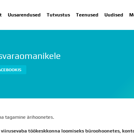
t
Uusarendused
Tutvustus
Teenused
Uudised
M
isvaraomanikele
SARENDUSED
TUTVUSTUS
TEENUSED
UUDISED
ME
ACEBOOKIS
na tagamine ärihoonetes.
d viirusevaba töökeskkonna loomiseks büroohoonetes, kont