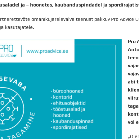
usaladel ja – hoonetes, kaubanduspindadel ja spordirajatis
artnerettevõte omanikujärelevalve teenust pakkuv Pro Advice
ja kasutajatele.
Pro 
Anto
teen
vaja
vaja
abi t
klie
viir
taga
kont
või 
„Ole