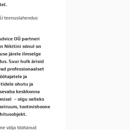
tel.
 OÜ teenuslahendus
Advice OÜ partneri
n Nikitini sõnul on
use järele ilmselge
dus. Suur hulk ärisid
vad professionaalset
öötajatele ja
ntidele ohutu ja
usevaba keskkonna
misel – olgu selleks
oriruum, tootmishoone
ehitusobjekt.
me välja töötanud