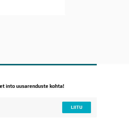
t into uusarenduste kohta!
LIITU