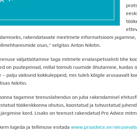
prot
eeski
töök
ette
ndamiseks, rakendatavate meetmete informatsiooni jagamise, 
llmehhanismide osas,“ selgitas Anton Nikitin.
teenuse väljatöötamise taga mitmete erialaspetsialisti tihe ko
ed on puutepinnad, millal toimub ruumide õhutamine, kuidas 
e – palju väikseid kokkuleppeid, mis tuleb kõigile arusaavalt 
lisas Nikitin.
kkonna tagamise teenuslahendus on juba rakendamisel ehitus
distatud töökeskkonna ohutus, koostatud ja tutvustatud juhend
e järgimise kord. Lisaks on teenust rakendatud Pro Advice mitmel
kem lugeda ja tellimuse esitada
www.proadvice.ee/viirusevab