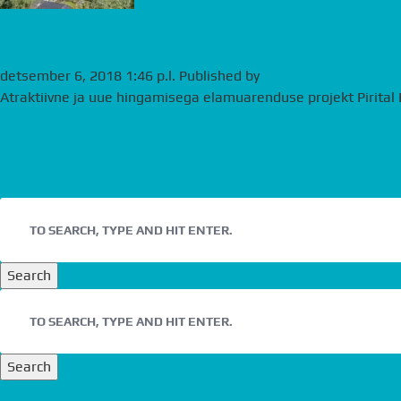
Pro Advice osutab ehituse järeleva
detsember 6, 2018 1:46 p.l.
Published by
andre
Atraktiivne ja uue hingamisega elamuarenduse projekt Pirital 
Search
Search