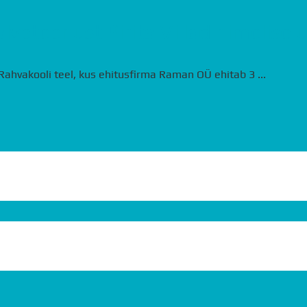
lveteenust Pirita Villad nimelise 
Rahvakooli teel, kus ehitusfirma Raman OÜ ehitab 3 ...