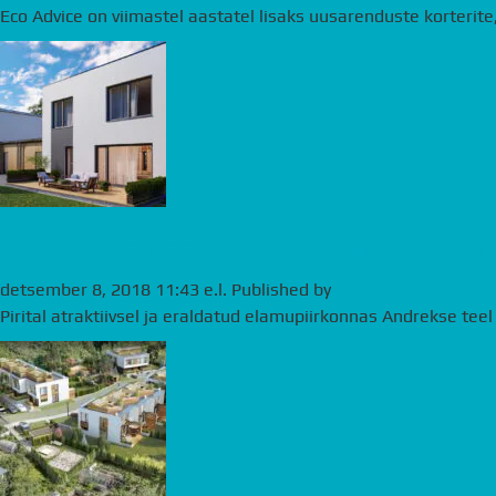
Eco Advice on viimastel aastatel lisaks uusarenduste korterit
Andrekse tee 76 paarismaja on 
detsember 8, 2018 11:43 e.l.
Published by
andre
Pirital atraktiivsel ja eraldatud elamupiirkonnas Andrekse te