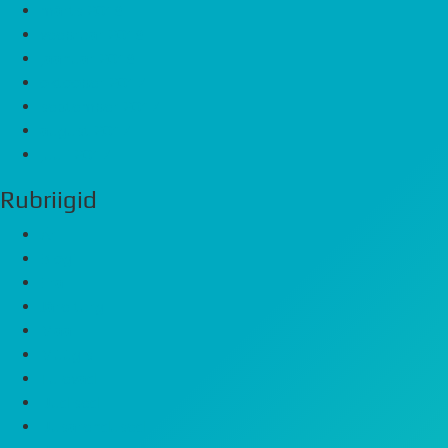
märts 2018
veebruar 2018
jaanuar 2018
oktoober 2017
september 2017
august 2017
juuli 2017
Rubriigid
Äri
Blogi
Era
Järelturg
Maa
Müügis
Tulevad
Uudised
Uusarendused