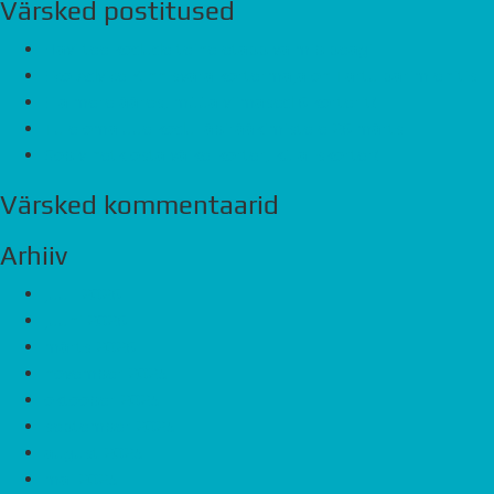
Värsked postitused
Havi tee kodude teine etapp valmib peagi
Eco Advice Kinnisvara kortermaja on Tartu parim ehitis
Ela mere ääres, müüa viimased 6 korterit!
Tule oma uue kodu läbirääkimistele 26.märts
Sobiv hetk osta väike-korter, külaliskorter!
Värsked kommentaarid
Arhiiv
juuli 2026
juuni 2026
märts 2026
november 2025
oktoober 2025
september 2025
august 2025
mai 2025