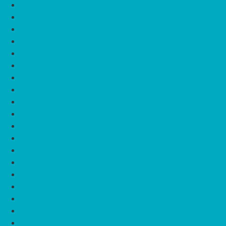
märts 2025
jaanuar 2025
oktoober 2024
august 2024
märts 2024
veebruar 2024
jaanuar 2024
november 2023
oktoober 2023
september 2023
august 2023
juuni 2023
detsember 2022
oktoober 2022
august 2022
juuli 2022
mai 2022
aprill 2022
veebruar 2022