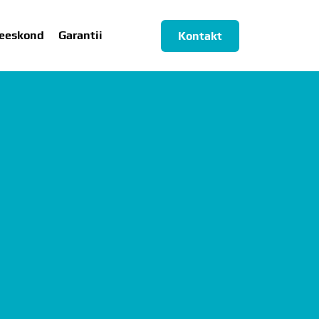
eeskond
Garantii
Kontakt
ESKOND
GARANTII