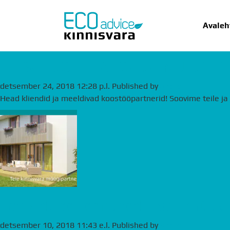
Archives
Avaleh
ILUSAT JÕULUAEGA JA MULJET
detsember 24, 2018 12:28 p.l.
Published by
andre
AVALEHT
UU
Head kliendid ja meeldivad koostööpartnerid! Soovime teile ja 
Eco Advice teenused – ost-müük,
detsember 10, 2018 11:43 e.l.
Published by
andre