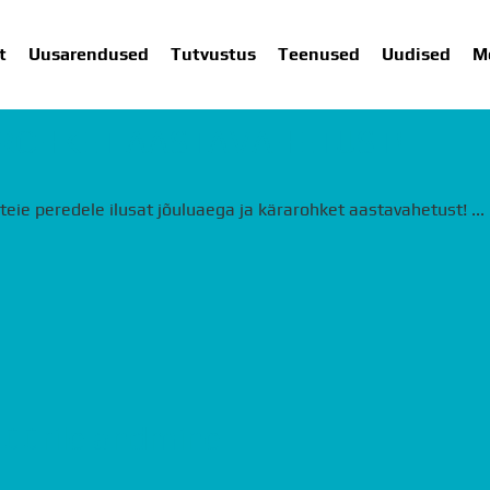
t
Uusarendused
Tutvustus
Teenused
Uudised
M
EROHKET AASTAVAHETUST!
SARENDUSED
TUTVUSTUS
TEENUSED
UUDISED
ME
teie peredele ilusat jõuluaega ja kärarohket aastavahetust! ...
 üürile andmine