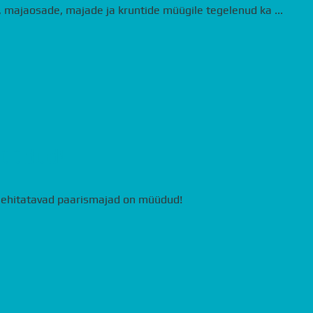
e, majaosade, majade ja kruntide müügile tegelenud ka ...
müüdud!
el ehitatavad paarismajad on müüdud!