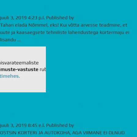
Tahan elada Nõmmel?!
juuli 3, 2019 4:23 p.l.
Published by
andre
Tahan elada Nõmmel, eks! Kui võtta arvesse teadmine, et
uute ja kaasaegsete tehniliste lahendustega kortermaju ei
lisandu ...
Küsi kinnisvara kohta, me
vastame – Postimehe rubriik #6
juuli 3, 2019 8:45 e.l.
Published by
andre
OSTSIN KORTERI JA AUTOKOHA, AGA VIIMANE EI OLNUD