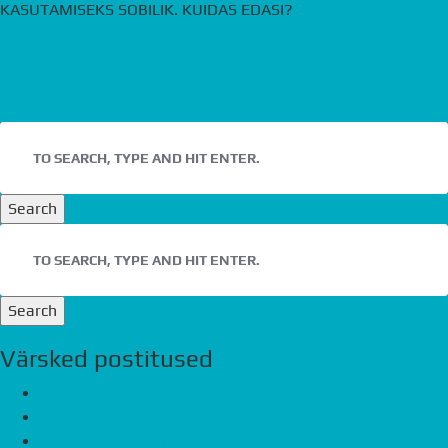
KASUTAMISEKS SOBILIK. KUIDAS EDASI?
Search
Search
Värsked postitused
Havi tee kodude teine etapp valmib peagi
Eco Advice Kinnisvara kortermaja on Tartu parim ehitis
Ela mere ääres, müüa viimased 6 korterit!