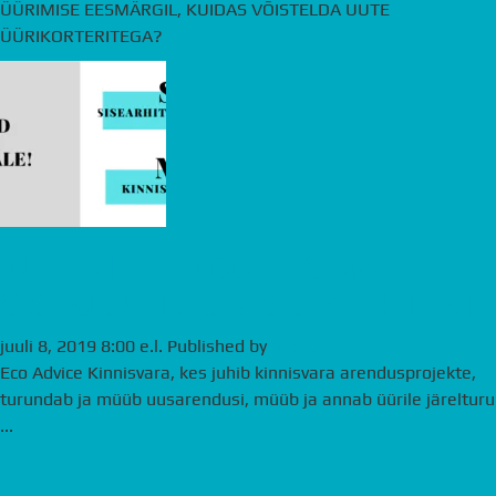
ÜÜRIMISE EESMÄRGIL, KUIDAS VÕISTELDA UUTE
ÜÜRIKORTERITEGA?
TULE MEILE TÖÖLE, SINA
SISEKUJUNDAJA-SISEARHITEKT!
juuli 8, 2019 8:00 e.l.
Published by
andre
Eco Advice Kinnisvara, kes juhib kinnisvara arendusprojekte,
turundab ja müüb uusarendusi, müüb ja annab üürile järelturu
...