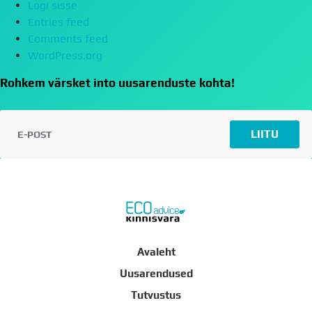
Logi sisse
Entries feed
Comments feed
WordPress.org
Rohkem värsket into uusarenduste kohta!
LIITU
Avaleht
Uusarendused
Tutvustus