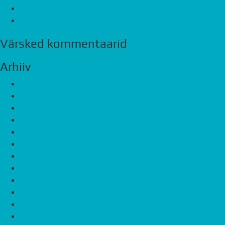
Tule oma uue kodu läbirääkimistele 26.märts
Sobiv hetk osta väike-korter, külaliskorter!
Värsked kommentaarid
Arhiiv
juuli 2026
juuni 2026
märts 2026
november 2025
oktoober 2025
september 2025
august 2025
mai 2025
märts 2025
jaanuar 2025
oktoober 2024
august 2024