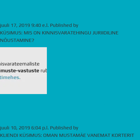
Postimehe kinnisvara rubriik #8 –
Tea kinnisvarast rohkem
juuli 17, 2019 9:40 e.l.
Published by
andre
KÜSIMUS: MIS ON KINNISVARATEHINGU JURIIDILINE
NÕUSTAMINE?
Küsi kinnisvara kohta, me
vastame – Postimehe rubriik #7
juuli 10, 2019 6:04 p.l.
Published by
andre
KLIENDI KÜSIMUS: OMAN MUSTAMÄE VANEMAT KORTERIT