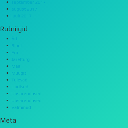
september 2017
august 2017
juuli 2017
Rubriigid
Äri
Blogi
Era
Järelturg
Maa
Müügis
Tulevad
Uudised
Uusarendused
Uusarendused
Valminud
Meta