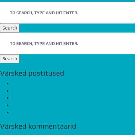
Search
Search
Värsked postitused
Saku ridamajade kliendipäevad 12. august ja 27. august
Havi tee kodude teine etapp valmib peagi
Eco Advice Kinnisvara kortermaja on Tartu parim ehitis
Ela mere ääres, müüa viimased 6 korterit!
Tule oma uue kodu läbirääkimistele 26.märts
Värsked kommentaarid