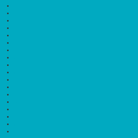
detsember 2020
november 2020
oktoober 2020
september 2020
august 2020
juuli 2020
juuni 2020
mai 2020
aprill 2020
märts 2020
veebruar 2020
jaanuar 2020
november 2019
oktoober 2019
juuli 2019
juuni 2019
mai 2019
märts 2019