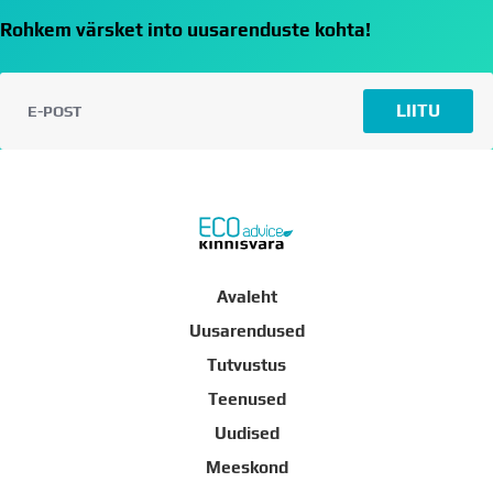
Rohkem värsket into uusarenduste kohta!
LIITU
Avaleht
Uusarendused
Tutvustus
Teenused
Uudised
Meeskond