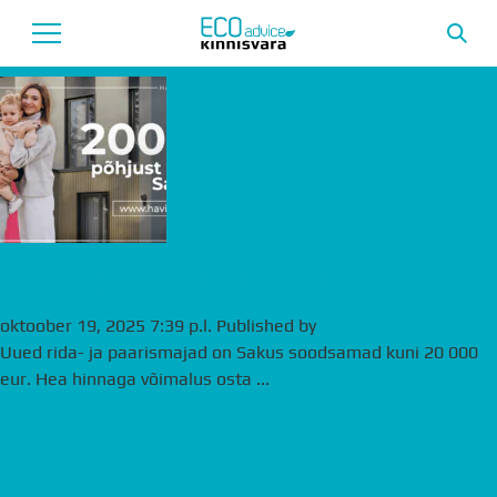
Archives
Avaleht
Uusarendused
Tutvustus
Teenused
Saku Havi Kodud soodushinnaga!
Uudised
oktoober 19, 2025 7:39 p.l.
Published by
andre
Uued rida- ja paarismajad on Sakus soodsamad kuni 20 000
Meeskond
eur. Hea hinnaga võimalus osta ...
Garantii