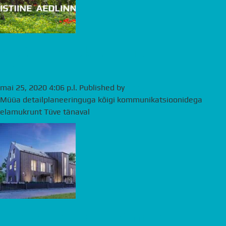
Müüa elamukrunt Kristiine
aedlinnas
mai 25, 2020 4:06 p.l.
Published by
andre
Müüa detailplaneeringuga kõigi kommunikatsioonidega
elamukrunt Tüve tänaval
Uus kortermaja Nõmmel sai