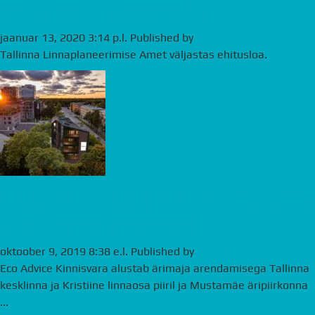
ehituloa – Idakaare 2a
jaanuar 13, 2020 3:14 p.l.
Published by
andre
Tallinna Linnaplaneerimise Amet väljastas ehitusloa.
UUSARENDUS ÄRIPINNAD: Müüa
uued väike-äripinnad
oktoober 9, 2019 8:38 e.l.
Published by
andre
Eco Advice Kinnisvara alustab ärimaja arendamisega Tallinna
kesklinna ja Kristiine linnaosa piiril ja Mustamäe äripiirkonna
...