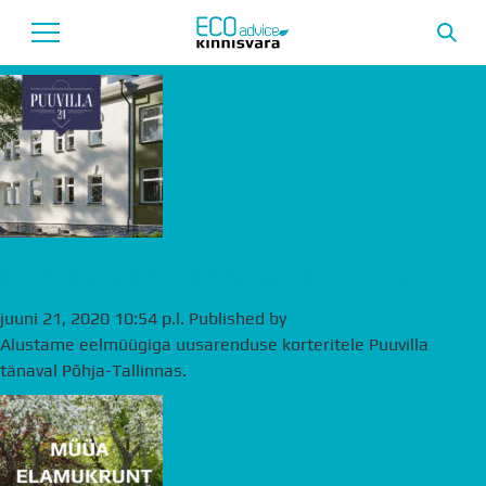
Tag Archive: Uusarendused
Avaleht
Uusarendused
Tutvustus
Teenused
Uued korterid Põhja-Tallinnas
Uudised
juuni 21, 2020 10:54 p.l.
Published by
andre
Alustame eelmüügiga uusarenduse korteritele Puuvilla
Meeskond
tänaval Põhja-Tallinnas.
Garantii