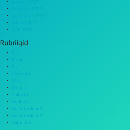
jaanuar 2018
oktoober 2017
september 2017
august 2017
juuli 2017
Rubriigid
Äri
Blogi
Era
Järelturg
Maa
Müügis
Tulevad
Uudised
Uusarendused
Uusarendused
Valminud