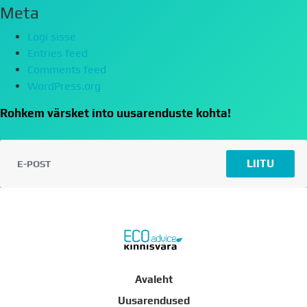
Meta
Logi sisse
Entries feed
Comments feed
WordPress.org
Rohkem värsket into uusarenduste kohta!
LIITU
Avaleht
Uusarendused