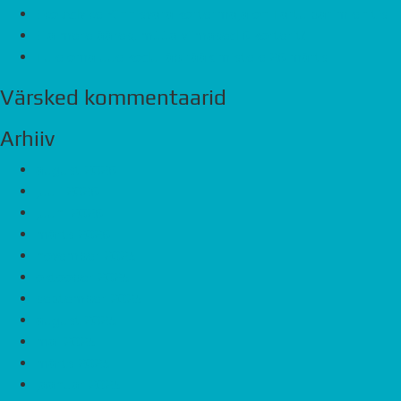
Eco Advice Kinnisvara kortermaja on Tartu parim ehitis
Ela mere ääres, müüa viimased 6 korterit!
Tule oma uue kodu läbirääkimistele 26.märts
Värsked kommentaarid
Arhiiv
august 2026
juuli 2026
juuni 2026
märts 2026
november 2025
oktoober 2025
september 2025
august 2025
mai 2025
märts 2025
jaanuar 2025