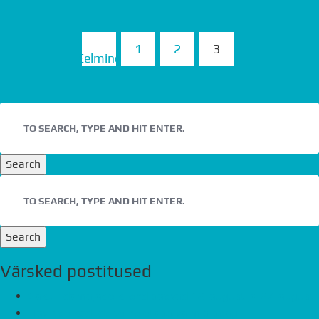
«
1
2
3
Eelmine
Search
Search
Värsked postitused
Saku ridamajade kliendipäevad 12. august ja 27. august
Havi tee kodude teine etapp valmib peagi